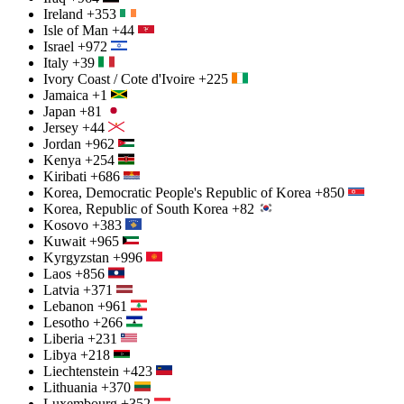
Ireland
+353
Isle of Man
+44
Israel
+972
Italy
+39
Ivory Coast / Cote d'Ivoire
+225
Jamaica
+1
Japan
+81
Jersey
+44
Jordan
+962
Kenya
+254
Kiribati
+686
Korea, Democratic People's Republic of Korea
+850
Korea, Republic of South Korea
+82
Kosovo
+383
Kuwait
+965
Kyrgyzstan
+996
Laos
+856
Latvia
+371
Lebanon
+961
Lesotho
+266
Liberia
+231
Libya
+218
Liechtenstein
+423
Lithuania
+370
Luxembourg
+352