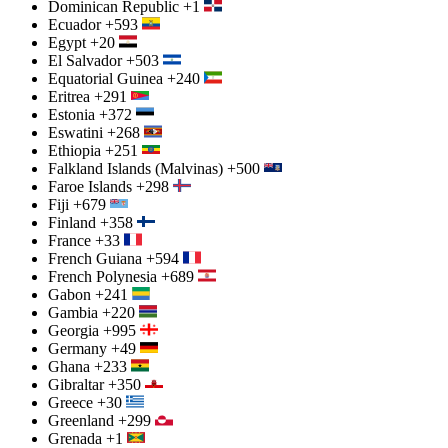
Dominican Republic
+1
Ecuador
+593
Egypt
+20
El Salvador
+503
Equatorial Guinea
+240
Eritrea
+291
Estonia
+372
Eswatini
+268
Ethiopia
+251
Falkland Islands (Malvinas)
+500
Faroe Islands
+298
Fiji
+679
Finland
+358
France
+33
French Guiana
+594
French Polynesia
+689
Gabon
+241
Gambia
+220
Georgia
+995
Germany
+49
Ghana
+233
Gibraltar
+350
Greece
+30
Greenland
+299
Grenada
+1