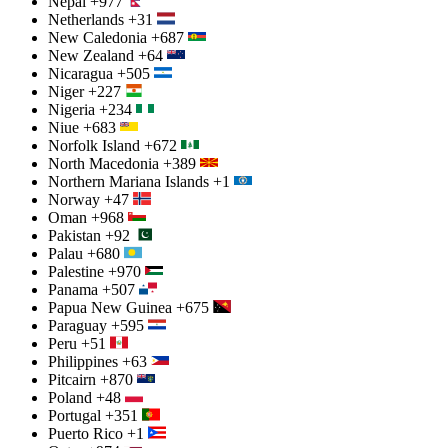
Nepal
+977
Netherlands
+31
New Caledonia
+687
New Zealand
+64
Nicaragua
+505
Niger
+227
Nigeria
+234
Niue
+683
Norfolk Island
+672
North Macedonia
+389
Northern Mariana Islands
+1
Norway
+47
Oman
+968
Pakistan
+92
Palau
+680
Palestine
+970
Panama
+507
Papua New Guinea
+675
Paraguay
+595
Peru
+51
Philippines
+63
Pitcairn
+870
Poland
+48
Portugal
+351
Puerto Rico
+1