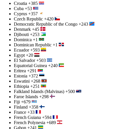
Croatia
+385
Cuba
+53
Cyprus
+357
Czech Republic
+420
Democratic Republic of the Congo
+243
Denmark
+45
Djibouti
+253
Dominica
+1
Dominican Republic
+1
Ecuador
+593
Egypt
+20
El Salvador
+503
Equatorial Guinea
+240
Eritrea
+291
Estonia
+372
Eswatini
+268
Ethiopia
+251
Falkland Islands (Malvinas)
+500
Faroe Islands
+298
Fiji
+679
Finland
+358
France
+33
French Guiana
+594
French Polynesia
+689
Gabon
+241