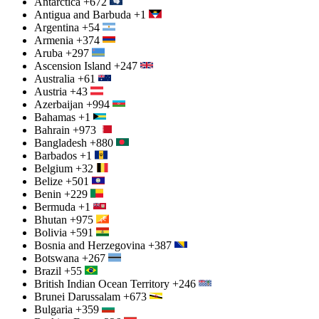
Antarctica
+672
Antigua and Barbuda
+1
Argentina
+54
Armenia
+374
Aruba
+297
Ascension Island
+247
Australia
+61
Austria
+43
Azerbaijan
+994
Bahamas
+1
Bahrain
+973
Bangladesh
+880
Barbados
+1
Belgium
+32
Belize
+501
Benin
+229
Bermuda
+1
Bhutan
+975
Bolivia
+591
Bosnia and Herzegovina
+387
Botswana
+267
Brazil
+55
British Indian Ocean Territory
+246
Brunei Darussalam
+673
Bulgaria
+359