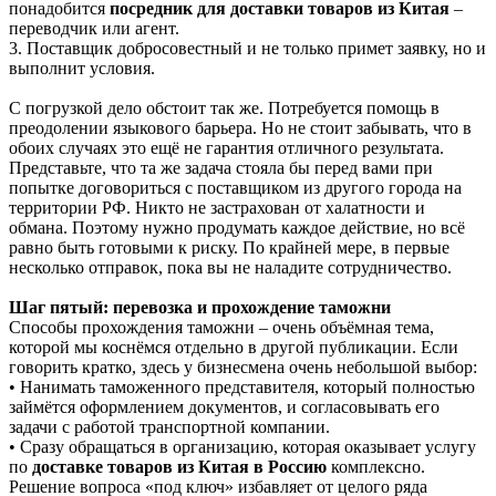
понадобится
посредник для доставки товаров из Китая
–
переводчик или агент.
3. Поставщик добросовестный и не только примет заявку, но и
выполнит условия.
С погрузкой дело обстоит так же. Потребуется помощь в
преодолении языкового барьера. Но не стоит забывать, что в
обоих случаях это ещё не гарантия отличного результата.
Представьте, что та же задача стояла бы перед вами при
попытке договориться с поставщиком из другого города на
территории РФ. Никто не застрахован от халатности и
обмана. Поэтому нужно продумать каждое действие, но всё
равно быть готовыми к риску. По крайней мере, в первые
несколько отправок, пока вы не наладите сотрудничество.
Шаг пятый: перевозка и прохождение таможни
Способы прохождения таможни – очень объёмная тема,
которой мы коснёмся отдельно в другой публикации. Если
говорить кратко, здесь у бизнесмена очень небольшой выбор:
• Нанимать таможенного представителя, который полностью
займётся оформлением документов, и согласовывать его
задачи с работой транспортной компании.
• Сразу обращаться в организацию, которая оказывает услугу
по
доставке товаров из Китая в Россию
комплексно.
Решение вопроса «под ключ» избавляет от целого ряда