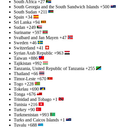
South Africa
+27
South Georgia and the South Sandwich Islands
+500
South Sudan
+211
Spain
+34
Sri Lanka
+94
Sudan
+249
Suriname
+597
Svalbard and Jan Mayen
+47
Sweden
+46
Switzerland
+41
Syrian Arab Republic
+963
Taiwan
+886
Tajikistan
+992
Tanzania, United Republic of Tanzania
+255
Thailand
+66
Timor-Leste
+670
Togo
+228
Tokelau
+690
Tonga
+676
Trinidad and Tobago
+1
Tunisia
+216
Turkey
+90
Turkmenistan
+993
Turks and Caicos Islands
+1
Tuvalu
+688