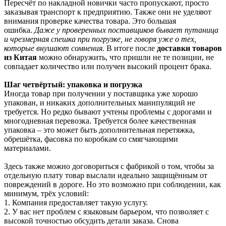
Пересчёт по накладной новички часто пропускают, просто
заказывая транспорт к предприятию. Также они не уделяют
внимания проверке качества товара. Это большая
ошибка.
Даже у проверенных поставщиков бывает путаница
и чрезмерная спешка при погрузке, не говоря уже о тех,
которые внушают сомнения
. В итоге после
доставки товаров
из Китая
можно обнаружить, что пришли не те позиции, не
совпадает количество или получен высокий процент брака.
Шаг четвёртый: упаковка и погрузка
Иногда товар при получении у поставщика уже хорошо
упакован, и никаких дополнительных манипуляций не
требуется. Но редко бывают учтены проблемы с дорогами и
многодневная перевозка. Требуется более качественная
упаковка – это может быть дополнительная перетяжка,
обрешётка, фасовка по коробкам со смягчающими
материалами.
Здесь также можно договориться с фабрикой о том, чтобы за
отдельную плату товар выслали идеально защищённым от
повреждений в дороге. Но это возможно при соблюдении, как
минимум, трёх условий:
1. Компания предоставляет такую услугу.
2. У вас нет проблем с языковым барьером, что позволяет с
высокой точностью обсудить детали заказа. Снова