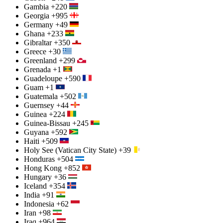
Gambia
+220
Georgia
+995
Germany
+49
Ghana
+233
Gibraltar
+350
Greece
+30
Greenland
+299
Grenada
+1
Guadeloupe
+590
Guam
+1
Guatemala
+502
Guernsey
+44
Guinea
+224
Guinea-Bissau
+245
Guyana
+592
Haiti
+509
Holy See (Vatican City State)
+39
Honduras
+504
Hong Kong
+852
Hungary
+36
Iceland
+354
India
+91
Indonesia
+62
Iran
+98
Iraq
+964