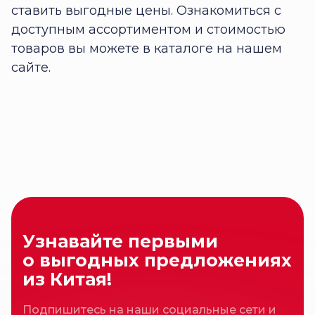
ставить выгодные цены. Ознакомиться с
доступным ассортиментом и стоимостью
товаров вы можете в каталоге на нашем
сайте.
Узнавайте первыми
Свяжитесь с нами
о выгодных предложениях
любым удобным
из Китая!
способом
Подпишитесь на наши социальные сети и